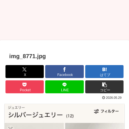
img_8771.jpg
X
Facebook
はてブ
Pocket
LINE
コピー
2026.05.29