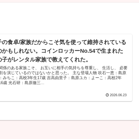
子の食卓/家族だからこそ気を使って維持されている
のかもしれない。コインロッカーNo.54で生まれた
の子がレンタル家族で教えてくれた。
関係のある家族こそ、 お互いに相手の気持ちを尊重し、 生活し、 必要
割を演じているのではないかと思った。 主な登場人物 吹石一恵：島原
：みちこ：高校3年生17歳 吉高由里子：島原ユカ：よーこ：高校2年
16歳 光石研：島原徹三...
2026.06.23