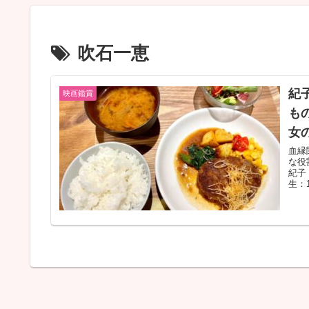
吹石一恵
紀
映画鑑賞
も
女
血縁
な役
紀子
生：