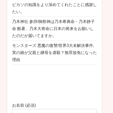
ピカソの知識をより深めてくれたことに感謝し
たい。
乃木神社 参拝/御祭神は乃木希典命・乃木静子
命 酷暑、乃木大将命に日本の将来をお願いし
たのだが届いてますか。
モンスターズ 悪魔の復讐/世界3大未解決事件,
実の娘が父親と継母を虐殺？無罪放免になった
理由
最近のコメント
お問い合わせ
お名前 (必須)