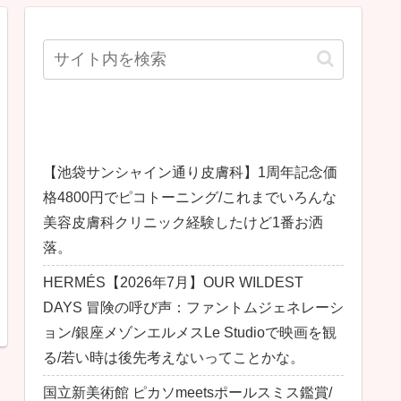
最近の投稿
【池袋サンシャイン通り皮膚科】1周年記念価
格4800円でピコトーニング/これまでいろんな
美容皮膚科クリニック経験したけど1番お洒
落。
HERMÉS【2026年7月】OUR WILDEST
DAYS 冒険の呼び声：ファントムジェネレーシ
ョン/銀座メゾンエルメスLe Studioで映画を観
る/若い時は後先考えないってことかな。
国立新美術館 ピカソmeetsポールスミス鑑賞/