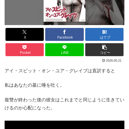
X
Facebook
はてブ
Pocket
LINE
コピー
2026.05.21
アイ・スピット・オン・ユア・グレイブは直訳すると
私はあなたの墓に唾を吐く。
復讐が終わった後の彼女はこれまでと同じように生きてい
けるのか心配になった。