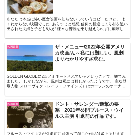
あなたは本当に怖い魔女映画を知らないっていうコピーだけど、 よ
くわからない映画でした. あらすじと感想 信仰の相違により村を追い
出された夫婦と子ども5人が 様々な苦難を乗り越えられずに崩壊して
しまう物語です。 家族だけでは暮らしていけないと...
ザ・メニュー/2022年公開アメリ
映画鑑賞
カ映画/ん～私には難しい。風刺
よりわかりやすさ求む。
GOLDEN GLOBEに2回ノミネートされているということで、観てみ
ました。 しかしながら、風刺は私には難しかったようです。 主な登
場人物 スローヴィク（レイフ・ファインズ）はホーソンのオーナー
シェフで島で暮らしている。 エルサ（ホンチャ...
ドント・サレンダー/進撃の要
映画鑑賞
塞 2021年公開ブルース・ウイ
ルス主演 引退前の作品です。
ブルース・ウイルスが引退前に頑張って演じた作品は多々あります。