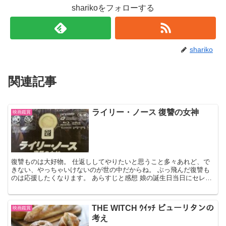
sharikoをフォローする
shariko
関連記事
ライリー・ノース 復讐の女神
映画鑑賞
復讐ものは大好物。 仕返ししてやりたいと思うこと多々あれど、で
きない、やっちゃいけないのが世の中だからね。 ぶっ飛んだ復讐も
のは応援したくなります。 あらすじと感想 娘の誕生日当日にセレブ
ママが嫌がらせを行い、 娘の元にはお友達がゼロ状態に...
THE WITCH ｳｲｯﾁ ピューリタンの
映画鑑賞
考え