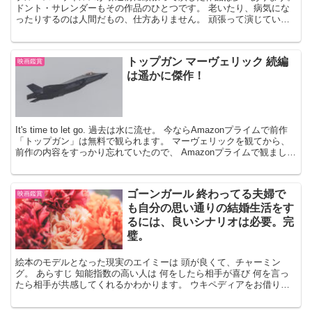
ドント・サレンダーもその作品のひとつです。 老いたり、病気にな
ったりするのは人間だもの、仕方ありません。 頑張って演じている
という言い方は失礼ですが、 そんな風に感じてしまいま...
トップガン マーヴェリック 続編
映画鑑賞
は遥かに傑作！
It's time to let go. 過去は水に流せ。 今ならAmazonプライムで前作
「トップガン」は無料で観られます。 マーヴェリックを観てから、
前作の内容をすっかり忘れていたので、 Amazonプライムで観ました
が、観なくても十分...
ゴーンガール 終わってる夫婦で
映画鑑賞
も自分の思い通りの結婚生活をす
るには、良いシナリオは必要。完
璧。
絵本のモデルとなった現実のエイミーは 頭が良くて、チャーミン
グ。 あらすじ 知能指数の高い人は 何をしたら相手が喜び 何を言っ
たら相手が共感してくれるかわかります。 ウキペディアをお借り致
しました。 感想 エイミー（ロザムンド・パイク）は ...