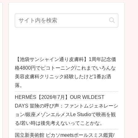
最近の投稿
【池袋サンシャイン通り皮膚科】1周年記念価
格4800円でピコトーニング/これまでいろんな
美容皮膚科クリニック経験したけど1番お洒
落。
HERMÉS【2026年7月】OUR WILDEST
DAYS 冒険の呼び声：ファントムジェネレーシ
ョン/銀座メゾンエルメスLe Studioで映画を観
る/若い時は後先考えないってことかな。
国立新美術館 ピカソmeetsポールスミス鑑賞/