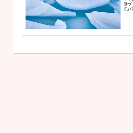
通ブ
忍び