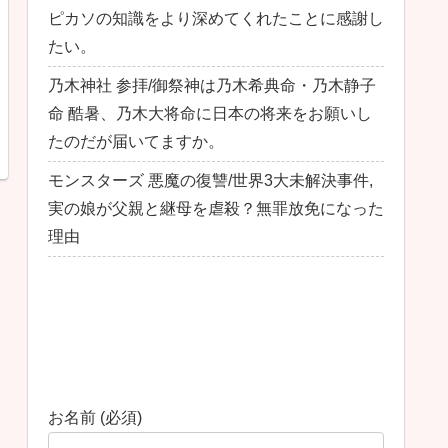
ピカソの知識をより深めてくれたことに感謝し
たい。
乃木神社 参拝/御祭神は乃木希典命・乃木静子
命 酷暑、乃木大将命に日本の将来をお願いし
たのだが届いてますか。
モンスターズ 悪魔の復讐/世界3大未解決事件,
実の娘が父親と継母を虐殺？無罪放免になった
理由
最近のコメント
お問い合わせ
お名前 (必須)