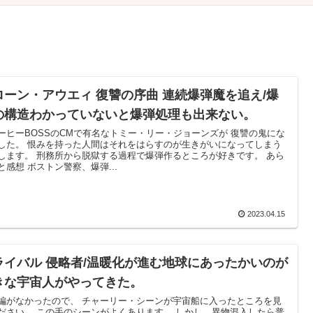
ローン・アウエィ 復讐の序曲 連続爆弾魔を追え/爆
の構造わかっていないと爆弾処理も出来ない。
ーヒーBOSSのCMで有名なトミー・リー・ジョーンズが 復讐の鬼にな
した。 恨みを持った人間はそれをはらすのが生きがいになってしまう
します。 刑務所から脱獄する過程で爆弾作るところが好きです。 あら
と感想 ボストン警察、爆弾...
2023.04.15
ライバル 侵略者/温暖化が進む地球にあったかいのが
きな宇宙人がやってきた。
編がなかったので、 チャーリー・シーンが宇宙船に入ったところを見
ださい。 この手のシーンがよくあります。 しかし、異物混入したら普