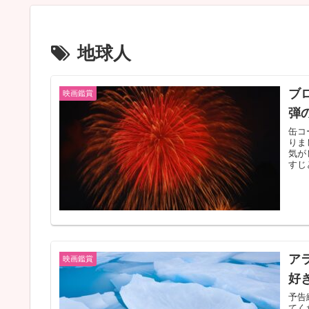
地球人
ブ
映画鑑賞
弾
缶コ
りま
気が
すじ
ア
映画鑑賞
好
予告
てく