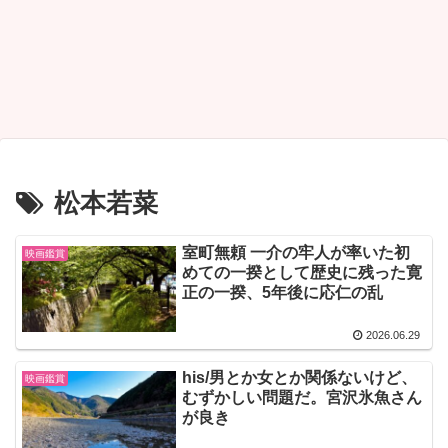
松本若菜
室町無頼 一介の牢人が率いた初
映画鑑賞
めての一揆として歴史に残った寛
正の一揆、5年後に応仁の乱
2026.06.29
his/男とか女とか関係ないけど、
映画鑑賞
むずかしい問題だ。宮沢氷魚さん
が良き