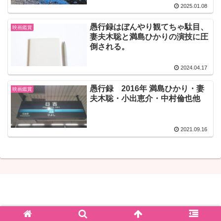
2025.01.08
愚行録はぼんやり観てちゃ駄目、
映画鑑賞
妻夫木聡と満島ひかりの演技に圧
倒される。
2024.04.17
愚行録 2016年 満島ひかり・妻
映画鑑賞
夫木聡・小出恵介・中村倫也他
2021.09.16
しゃりこ
© 2020 しゃりこ.