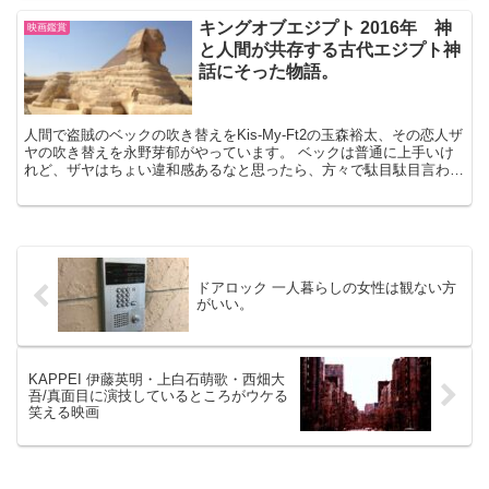
キングオブエジプト 2016年 神
映画鑑賞
と人間が共存する古代エジプト神
話にそった物語。
人間で盗賊のベックの吹き替えをKis-My-Ft2の玉森裕太、その恋人ザ
ヤの吹き替えを永野芽郁がやっています。 ベックは普通に上手いけ
れど、ザヤはちょい違和感あるなと思ったら、方々で駄目駄目言われ
ていました。永野芽郁ちゃん、可愛いから好き。...
ドアロック 一人暮らしの女性は観ない方
がいい。
KAPPEI 伊藤英明・上白石萌歌・西畑大
吾/真面目に演技しているところがウケる
笑える映画