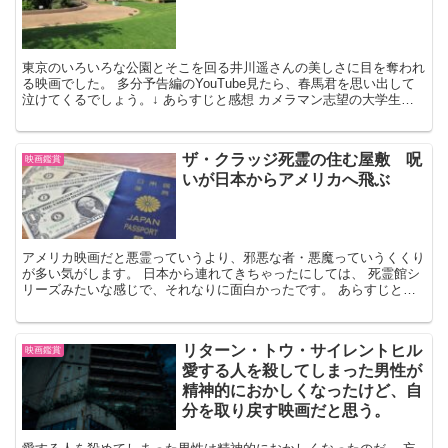
東京のいろいろな公園とそこを回る井川遥さんの美しさに目を奪われ
る映画でした。 多分予告編のYouTube見たら、春馬君を思い出して
泣けてくるでしょう。↓ あらすじと感想 カメラマン志望の大学生光
司は将来を悩んでいます。 幼い頃カメラマンだっ...
ザ・クラッジ死霊の住む屋敷 呪
映画鑑賞
いが日本からアメリカへ飛ぶ
アメリカ映画だと悪霊っていうより、邪悪な者・悪魔っていうくくり
が多い気がします。 日本から連れてきちゃったにしては、 死霊館シ
リーズみたいな感じで、それなりに面白かったです。 あらすじと感
想 2004年Tokyo, 日本で働いていたフィオー...
リターン・トウ・サイレントヒル
映画鑑賞
愛する人を殺してしまった男性が
精神的におかしくなったけど、自
分を取り戻す映画だと思う。