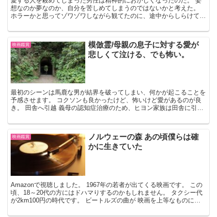
愛する人を殺めてしまった男性は精神的におかしくなったのだ。 妄
想なのか夢なのか、自分を苦しめてしまうのではないかと考えた。
ホラーかと思ってゾワゾワしながら観てたのに、途中からしらけてし
まった。 あらすじ 山道を飛ばすムスタングのオープント...
模倣霊/母親の息子に対する愛が
映画鑑賞
悲しくて泣ける、でも怖い。
最初のシーンは馬鹿な男が結界を破ってしまい、何かが起こることを
予感させます。 コクソンも良かったけど、怖いけど愛があるのが良
き。 田舎へ引越 義母の認知症治療のため、ヒヨン家族は田舎に引越
します。 それは名目で ヒヨンは息子ジュンソを探し続...
ノルウェーの森 あの頃僕らは確
映画鑑賞
かに生きていた
Amazonで視聴しました。 1967年の若者が出てくる映画です。 この
頃、18～20代の方にはドハマりするのかもしれません。 タクシー代
が2km100円の時代です。 ビートルズの曲が 映画を上等なものに仕
上げているような気がしました。 予...