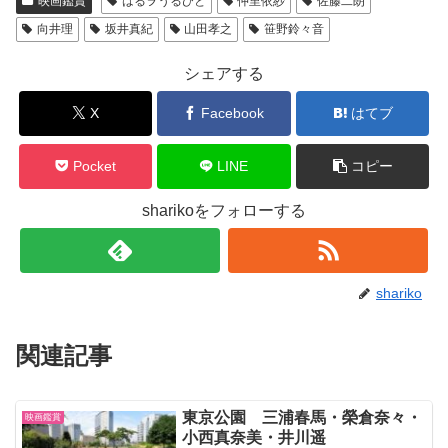
映画鑑賞
はるヲうるひと
仲里依紗
佐藤二朗
向井理
坂井真紀
山田孝之
笹野鈴々音
シェアする
X
Facebook
はてブ
Pocket
LINE
コピー
sharikoをフォローする
shariko
関連記事
東京公園 三浦春馬・榮倉奈々・
映画鑑賞
小西真奈美・井川遥