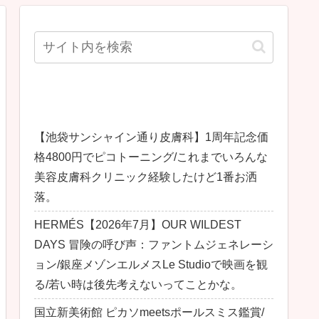
最近の投稿
【池袋サンシャイン通り皮膚科】1周年記念価
格4800円でピコトーニング/これまでいろんな
美容皮膚科クリニック経験したけど1番お洒
落。
HERMÉS【2026年7月】OUR WILDEST
DAYS 冒険の呼び声：ファントムジェネレーシ
ョン/銀座メゾンエルメスLe Studioで映画を観
る/若い時は後先考えないってことかな。
国立新美術館 ピカソmeetsポールスミス鑑賞/