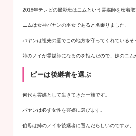
2018年テレビの撮影班はニムという霊媒師を密着
ニムは女神バヤンの巫女であると名乗りました。
バヤンは祖先の霊でこの地方を守ってくれているそ
姉のノイが霊媒師になるのを拒んだので、妹のニム
ピーは後継者を選ぶ
何代も霊媒として生きてきた一族です。
バヤンは必ず女性を霊媒に選びます。
伯母は姉のノイを後継者に選んだらしいのですが、