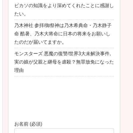
ピカソの知識をより深めてくれたことに感謝し
たい。
乃木神社 参拝/御祭神は乃木希典命・乃木静子
命 酷暑、乃木大将命に日本の将来をお願いし
たのだが届いてますか。
モンスターズ 悪魔の復讐/世界3大未解決事件,
実の娘が父親と継母を虐殺？無罪放免になった
理由
最近のコメント
お問い合わせ
お名前 (必須)