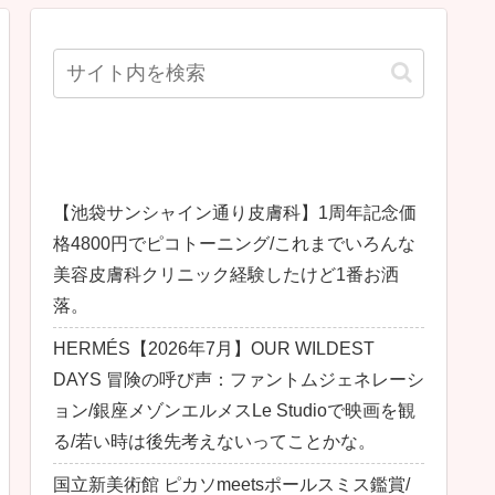
最近の投稿
【池袋サンシャイン通り皮膚科】1周年記念価
格4800円でピコトーニング/これまでいろんな
美容皮膚科クリニック経験したけど1番お洒
落。
HERMÉS【2026年7月】OUR WILDEST
DAYS 冒険の呼び声：ファントムジェネレーシ
ョン/銀座メゾンエルメスLe Studioで映画を観
る/若い時は後先考えないってことかな。
国立新美術館 ピカソmeetsポールスミス鑑賞/