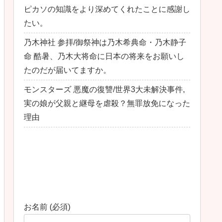
ピカソの知識をより深めてくれたことに感謝し
たい。
乃木神社 参拝/御祭神は乃木希典命・乃木静子
命 酷暑、乃木大将命に日本の将来をお願いし
たのだが届いてますか。
モンスターズ 悪魔の復讐/世界3大未解決事件,
実の娘が父親と継母を虐殺？無罪放免になった
理由
最近のコメント
お問い合わせ
お名前 (必須)