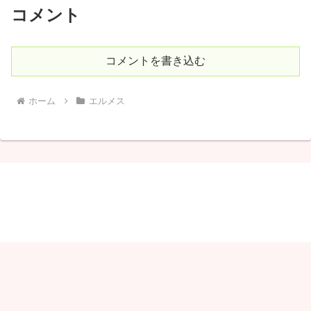
コメント
コメントを書き込む
ホーム
エルメス
しゃりこ
© 2020 しゃりこ.