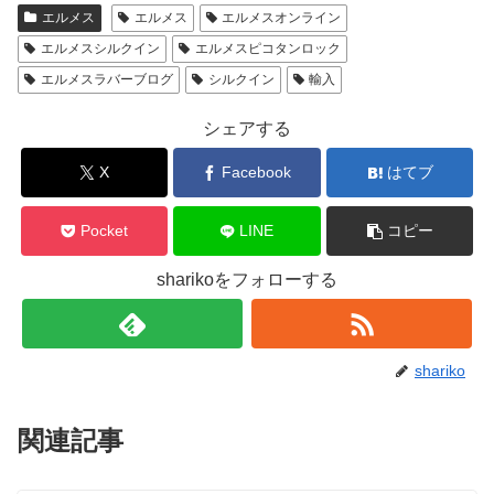
エルメス
エルメス
エルメスオンライン
エルメスシルクイン
エルメスピコタンロック
エルメスラバーブログ
シルクイン
輸入
シェアする
X
Facebook
はてブ
Pocket
LINE
コピー
sharikoをフォローする
shariko
関連記事