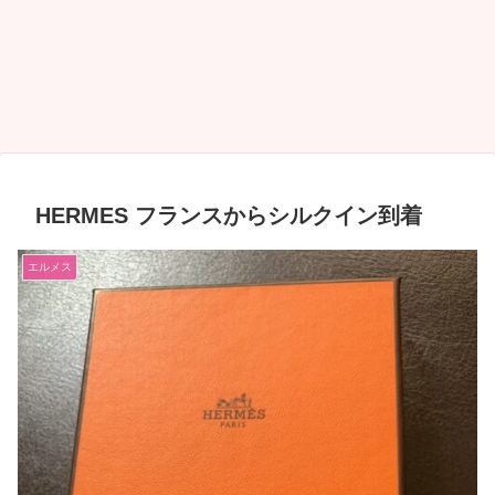
HERMES フランスからシルクイン到着
エルメス