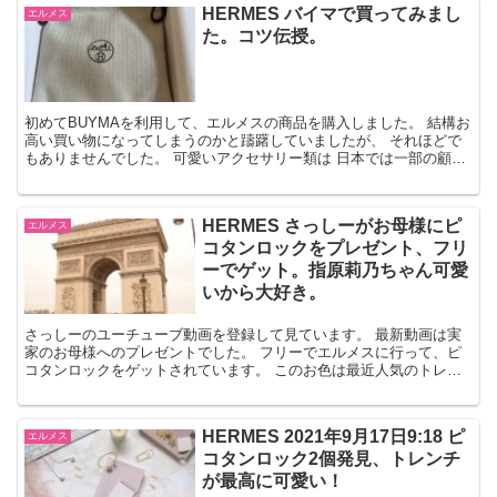
HERMES バイマで買ってみまし
エルメス
た。コツ伝授。
初めてBUYMAを利用して、エルメスの商品を購入しました。 結構お
高い買い物になってしまうのかと躊躇していましたが、 それほどで
もありませんでした。 可愛いアクセサリー類は 日本では一部の顧客
に流れるシステムになっています。 残念ながら、エ...
HERMES さっしーがお母様にピ
エルメス
コタンロックをプレゼント、フリ
ーでゲット。指原莉乃ちゃん可愛
いから大好き。
さっしーのユーチューブ動画を登録して見ています。 最新動画は実
家のお母様へのプレゼントでした。 フリーでエルメスに行って、ピ
コタンロックをゲットされています。 このお色は最近人気のトレン
チではないかと思われます。 しかも私の欲しいシルバー金...
HERMES 2021年9月17日9:18 ピ
エルメス
コタンロック2個発見、トレンチ
が最高に可愛い！