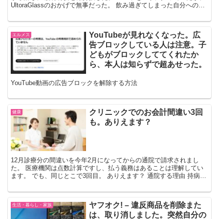
UltoraGlassのおかげで無事だった。 飲み過ぎてしまった自分への猛
省を忘れないために、記録した。 ...
YouTubeが見れなくなった。広
エルメス
告ブロックしている人は注意。子
どもがブロックしててくれたか
ら、本人は知らずで超あせった。
YouTube動画の広告ブロックを解除する方法
クリニックでのお会計間違い3回
健康
も。ありえます？
12月診療分の間違いを今年2月になってからの通院で請求されまし
た。 医療機関は点数計算ですし、払う義務はあることは理解してい
ます。 でも、同じとこで3回目。 ありえます？ 通院する理由 持病の
関節リウマチの為、リウマチ科のある病院に通う必要...
ヤフオク! – 違反商品を削除また
生活・暮らし・家族
は、取り消しました。突然自分の