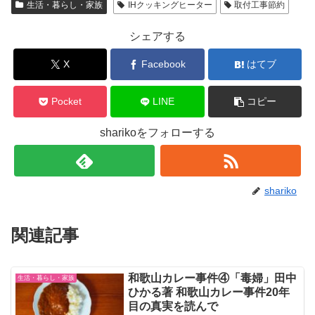
生活・暮らし・家族
IHクッキングヒーター
取付工事節約
シェアする
X
Facebook
はてブ
Pocket
LINE
コピー
sharikoをフォローする
shariko
関連記事
和歌山カレー事件④「毒婦」田中
生活・暮らし・家族
ひかる著 和歌山カレー事件20年
目の真実を読んで