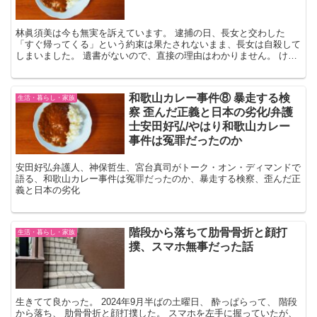
林眞須美は今も無実を訴えています。 逮捕の日、長女と交わした
「すぐ帰ってくる」という約束は果たされないまま、長女は自殺して
しまいました。 遺書がないので、直接の理由はわかりません。 けれ
ど、 どんなに無念だったろうか。 犯人は作り上げられて...
和歌山カレー事件⑧ 暴走する検
生活・暮らし・家族
察 歪んだ正義と日本の劣化/弁護
士安田好弘/やはり和歌山カレー
事件は冤罪だったのか
安田好弘弁護人、神保哲生、宮台真司がトーク・オン・ディマンドで
語る、和歌山カレー事件は冤罪だったのか、暴走する検察、歪んだ正
義と日本の劣化
階段から落ちて肋骨骨折と顔打
生活・暮らし・家族
撲、スマホ無事だった話
生きてて良かった。 2024年9月半ばの土曜日、 酔っぱらって、 階段
から落ち、 肋骨骨折と顔打撲した。 スマホを左手に握っていたが、