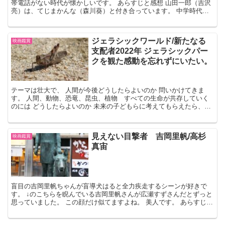
帯電話がない時代が懐かしいです。 あらすじと感想 山田一郎（吉沢
亮）は、てじまかんな（森川葵）と付き合っています。 中学時代か
ら優等生ですが、同性愛者で売りもやっているようで...
ジェラシックワールド/新たなる
映画鑑賞
支配者2022年 ジェラシックパー
クを観た感動を忘れずにいたい。
テーマは壮大で、 人間が今後どうしたらよいのか 問いかけてきま
す。 人間、動物、恐竜、昆虫、植物 すべての生命が共存していく
のには どうしたらよいのか 未来の子どもらに考えてもらえたら、す
ごいことだと思いました。 1993年のジェラシックパ...
見えない目撃者 吉岡里帆/高杉
映画鑑賞
真宙
盲目の吉岡里帆ちゃんが盲導犬はると全力疾走するシーンが好きで
す。 ↓のこちらを睨んでいる吉岡里帆さんが広瀬すずさんだとずっと
思っていました。 この顔だけ似てますよね。 美人です。 あらすじ
吉岡里帆：浜中なつめ役：優秀な成績で警察大学校を首...