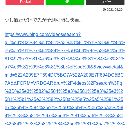
Pocket
LINE
コピー
2021.08.20
少し観ただけで先が予測可能な映画。
https://www.bing.com/videos/search?
q=%e3%82%84%e3%81%a3%e3%81%b1%e3%82%8a%
e5%a5%91%e7%b4%84%e7%a0%b4%e6%a3%84%e3%
81%97%e3%81%a6%e3%81%84%e3%81%84%e3%81%
a7%e3%81%99%e3%81%8b%ef%bc%9f&&view=detail&
mid=522A209E7F694DC5BC7A522A209E7F694DC5BC
7A&&FORM=VRDGAR&ru=%2Fvideos%2Fsearch%3Fq
%3D%25e3%2582%2584%25e3%2581%25a3%25e3%2
581%25b1%25e3%2582%258a%25e5%25a5%2591%25
e7%25b4%2584%25e7%25a0%25b4%25e6%25a3%258
4%25e3%2581%2597%25e3%2581%25a6%25e3%2581
%2584%25e3%2581%2584%25e3%2581%25a7%25e3%