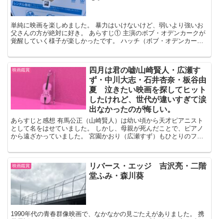
単純に映画を楽しめました。 暴力はいけないけど、弱いより強いお
父さんの方が絶対に好き。 あらすじ① 主演のボブ・オデンカークが
覚醒していく様子が楽しかったです。 ハッチ（ボブ・オデンカー
ク）は妻と子ども2人がいて、平凡な毎日を送っています。...
四月は君の嘘/山崎賢人・広瀬す
映画鑑賞
ず・中川大志・石井杏奈・板谷由
夏 泣きたい映画を探してヒット
したけれど、世代が違いすぎて涙
出なかったのが悔しい。
あらすじと感想 有馬公正（山崎賢人）は幼い頃から天才ピアニスト
として名をはせていました。 しかし、母親が死んだことで、ピアノ
から遠ざかっていました。 宮園かおり（広瀬すず）もひとりのファ
ンでした。 偶然同じ高校に通うことになったかをりは 偽...
リバース・エッジ 吉沢亮・二階
映画鑑賞
堂ふみ・森川葵
1990年代の青春群像映画で、なかなかの見ごたえがありました。 携