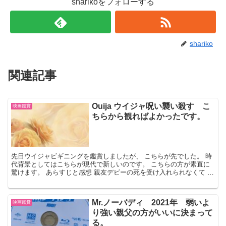
sharikoをフォローする
shariko
関連記事
Ouija ウイジャ呪い襲い殺す こ
映画鑑賞
ちらから観ればよかったです。
先日ウイジャビギニングを鑑賞しましたが、 こちらが先でした。 時
代背景としてはこちらが現代で新しいのです。 こちらの方が素直に
驚けます。 あらすじと感想 親友デビーの死を受け入れられなくて ウ
イジャ・ボードを仲間とやってしまいます。 そこに...
Mr.ノーバディ 2021年 弱いよ
映画鑑賞
り強い親父の方がいいに決まって
る。