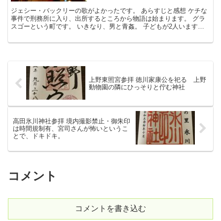
ジェシー・バックリーの歌がよかったです。 あらすじと感想 ケチな
事件で刑務所に入り、出所するところから物語は始まります。 グラ
スゴーという町です。 いきなり、男と青姦。 子どもが2人います。
自分の母親に1年間面倒をみてもらっていました。 ...
上野東照宮参拝 徳川家康公を祀る 上野
動物園の隣にひっそりと佇む神社
高田氷川神社参拝 境内撮影禁止・御朱印
は時間規制有、宮司さんが怖いというこ
とで、ドキドキ。
コメント
コメントを書き込む