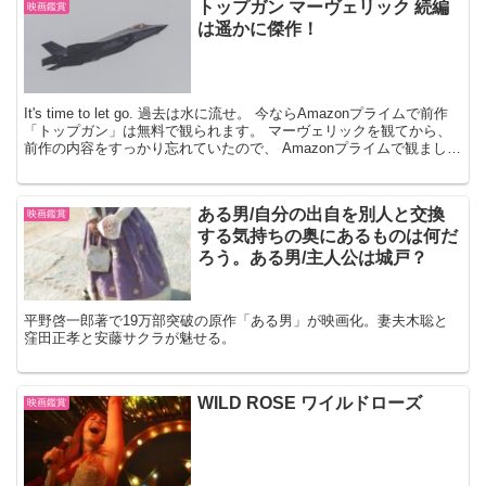
トップガン マーヴェリック 続編
映画鑑賞
は遥かに傑作！
It's time to let go. 過去は水に流せ。 今ならAmazonプライムで前作
「トップガン」は無料で観られます。 マーヴェリックを観てから、
前作の内容をすっかり忘れていたので、 Amazonプライムで観ました
が、観なくても十分...
ある男/自分の出自を別人と交換
映画鑑賞
する気持ちの奥にあるものは何だ
ろう。ある男/主人公は城戸？
平野啓一郎著で19万部突破の原作「ある男」が映画化。妻夫木聡と
窪田正孝と安藤サクラが魅せる。
WILD ROSE ワイルドローズ
映画鑑賞