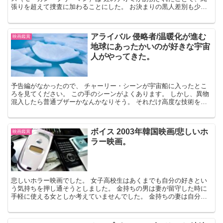
張りを超えて捜査に加わることにした。 お決まりの黒人差別も少し
あった。 誘拐された順番と殺害された順番は異なること...
アライバル 侵略者/温暖化が進む
映画鑑賞
地球にあったかいのが好きな宇宙
人がやってきた。
予告編がなかったので、 チャーリー・シーンが宇宙船に入ったとこ
ろを見てください。 この手のシーンがよくあります。 しかし、異物
混入したら普通ブザーかなんかなりそう。 それだけ高度な技術を持
っているはずです。 忍び込めるの、不思議に思ってます...
ボイス 2003年韓国映画/悲しいホ
映画鑑賞
ラー映画。
悲しいホラー映画でした。 女子高校生はあくまでも自分の好きとい
う気持ちを押し通そうとしました。 金持ちの男は妻が留守した時に
手軽に使える女としか考えていませんでした。 金持ちの妻は自分の
幸せを守ろうとしました。 妻は夫の浮気に気がつき、女子...