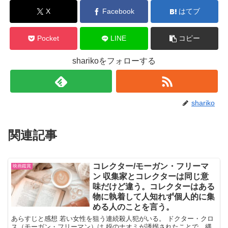
X
Facebook
はてブ
Pocket
LINE
コピー
sharikoをフォローする
shariko
関連記事
コレクター/モーガン・フリーマ
映画鑑賞
ン 収集家とコレクターは同じ意
味だけど違う。コレクターはある
物に執着して人知れず個人的に集
める人のことを言う。
あらすじと感想 若い女性を狙う連続殺人犯がいる。 ドクター・クロ
ス（モーガン・フリーマン）は 姪のナオミが誘拐されたことで、縄