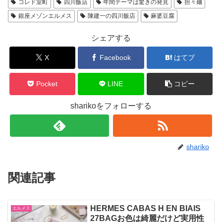
コレド室町
四川飯店
年間テーマは驚きの発見
担々麺
銀座メゾンエルメス
陳建一の四川飯店
麻婆豆腐
シェアする
X
Facebook
はてブ
Pocket
LINE
コピー
sharikoをフォローする
shariko
関連記事
HERMES CABAS H EN BIAIS
エルメス
27BAGお色は綺麗だけど実用性