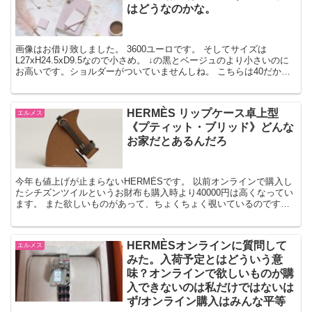
はどうなのかな。
画像はお借り致しました。 3600ユーロです。 そしてサイズは
L27xH24.5xD9.5なので小さめ。 ↓の黒とベージュのより小さいのに
お高いです。ショルダーがついていませんしね。 こちらは40だから
結構大きめです。 エルメスはというか超...
HERMÈS リップケース卓上型
エルメス
《プティット・ブリッド》どんな
お家だとあるんだろ
今年も値上げが止まらないHERMÈSです。 以前オンラインで購入し
たシチズンツイルというお財布も購入時より40000円は高くなってい
ます。 また欲しいものがあって、ちょくちょく覗いているのです
が、 ライバルは多いです。 持ち歩き用のリップケ...
HERMÈSオンラインに質問して
エルメス
みた。入荷予定とはどういう意
味？オンラインで欲しいものが購
入できないのは私だけではないは
ず/オンライン購入はみんな平等