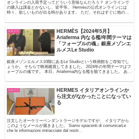
オンラインの入荷予定ってどういう意味なんだろう？ オンラインで
の購入は課金とかないし、皆平等。 Hermèsの公式オンラインには
時々、欲しいものが出る時があります。 ただ、それはすぐに他の方
のカートに入ってしまうのです。 カートに入って、...
HERMÈS【2024年5月】
エルメス
Ariaferma 内なる檻/年間テーマは
「フォーブルの魂」銀座メゾンエ
ルメスLe Studio
銀座メゾンエルメス10階にあるLe Studioという映画館をご存知でし
ょうか。 そちらで映画鑑賞してきました。 2024年の年間テーマはフ
ォーブルの魂です。 本日、Ariaferma内なる檻を観てきました。 あら
すじ イタリアのとある地方...
HERMES イタリアオンラインか
エルメス
ら注文がなかったことになってい
る
注文したオーケリーペンダントラージモデルですが、 イタリアから
このようなメールが届きました。 Siamo spiacenti di comunicarLe
che le informazioni rintracciate dal nostr...