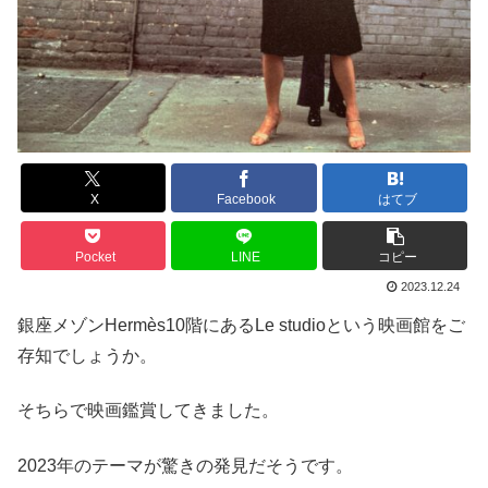
X
Facebook
はてブ
Pocket
LINE
コピー
2023.12.24
銀座メゾンHermès10階にあるLe studioという映画館をご
存知でしょうか。
そちらで映画鑑賞してきました。
2023年のテーマが驚きの発見だそうです。