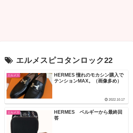
エルメスピコタンロック22
HERMES 憧れのモカシン購入で
エルメス
テンションMAX。（画像多め）
2022.10.17
HERMES ベルギーから最終回
エルメス
答