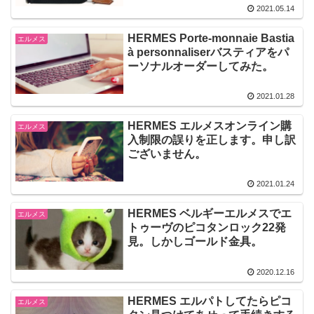
2021.05.14
HERMES Porte-monnaie Bastia
エルメス
à personnaliserバスティアをパ
ーソナルオーダーしてみた。
2021.01.28
HERMES エルメスオンライン購
エルメス
入制限の誤りを正します。申し訳
ございません。
2021.01.24
HERMES ベルギーエルメスでエ
エルメス
トゥーヴのピコタンロック22発
見。しかしゴールド金具。
2020.12.16
HERMES エルパトしてたらピコ
エルメス