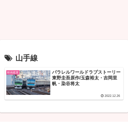
山手線
パラレルワールドラブストーリー
映画鑑賞
東野圭吾原作/玉森裕太・吉岡里
帆・染谷将太
2022.12.26