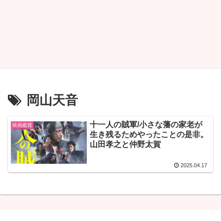
岡山天音
十一人の賊軍/小さな藩の家老が
映画鑑賞
生き残るためやったことの是非。
山田孝之と仲野太賀
2025.04.17