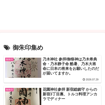
御朱印集め
乃木神社 参拝/御祭神は乃木希典
御朱印
命・乃木静子命 酷暑、乃木大将
命に日本の将来をお願いしたのだ
が届いてますか。
2026.07.29
花園神社参拝 新宿総鎮守 からの
御朱印
新宿3丁目裏、トルコ料理アンカ
ラでディナー