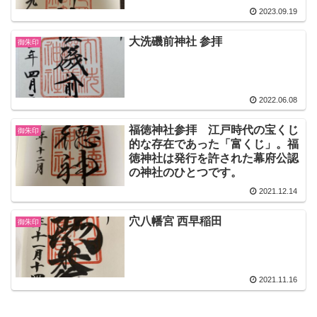
2023.09.19
大洗磯前神社 参拝
御朱印
2022.06.08
福徳神社参拝 江戸時代の宝くじ
御朱印
的な存在であった「富くじ」。福
徳神社は発行を許された幕府公認
の神社のひとつです。
2021.12.14
穴八幡宮 西早稲田
御朱印
2021.11.16