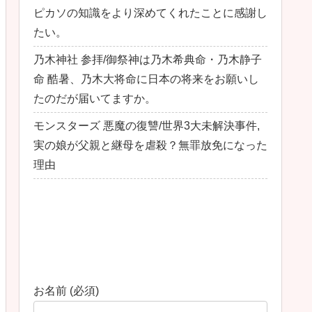
ピカソの知識をより深めてくれたことに感謝し
たい。
乃木神社 参拝/御祭神は乃木希典命・乃木静子
命 酷暑、乃木大将命に日本の将来をお願いし
たのだが届いてますか。
モンスターズ 悪魔の復讐/世界3大未解決事件,
実の娘が父親と継母を虐殺？無罪放免になった
理由
最近のコメント
お問い合わせ
お名前 (必須)