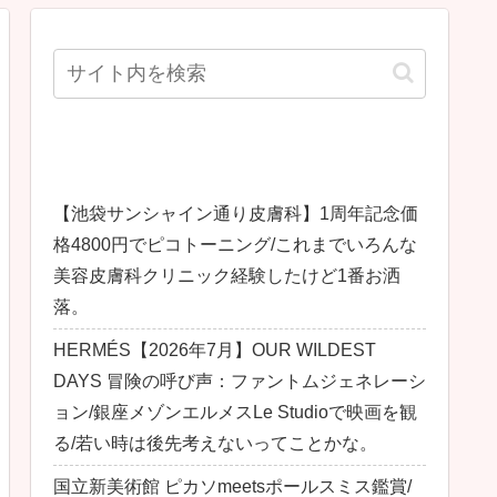
最近の投稿
【池袋サンシャイン通り皮膚科】1周年記念価
格4800円でピコトーニング/これまでいろんな
美容皮膚科クリニック経験したけど1番お洒
落。
HERMÉS【2026年7月】OUR WILDEST
DAYS 冒険の呼び声：ファントムジェネレーシ
ョン/銀座メゾンエルメスLe Studioで映画を観
る/若い時は後先考えないってことかな。
国立新美術館 ピカソmeetsポールスミス鑑賞/