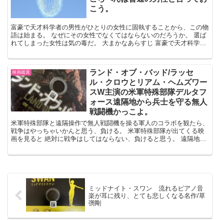
こう。
富豪で天才科学者の男性がひとりの女性に固執することから、この物
語は始まる。 なぜにその女性でなくてはならないのだろうか。 選ば
れてしまった女性は気の毒だ。 大まかなあらすじ 富豪で天才科学者
の恋人エイドリアンの度を越した束縛に恐怖を抱き、苦...
ランド・オブ・バッド/ラッセ
映画鑑賞
ル・クロウとリアム・ヘムズワー
スW主演の米軍特殊部隊デルタフ
ォース遠隔地から兵士を守る無人
戦闘機かっこよ。
米軍特殊部隊と遠隔操作で無人戦闘機を操る軍人のコラボを観たら、
戦争はやっちゃいかんと思う、負ける。 米軍特殊部隊が出てくる映
画を見ると 絶対に戦争はしてはならない、負けると思う。 遠隔地か
ら無人戦闘機を誘導するなんて、映画だけであって欲しい...
ミッドナイト・スワン 流れるピアノ音
楽が耳に残り、とても悲しくなる名作/草
彅剛