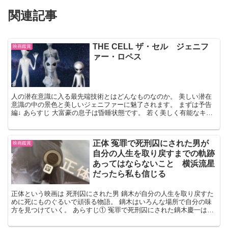
関連記事
THE CELL ザ・セル ジェニフ
映画鑑賞
ァー・ロペス
人の潜在意識に入る最先端技術とはどんなものなのか。 美しい潜在
意識の中の景色と美しいジェニファーに魅了されます。 まずは予告
編↓ あらすじ 大富豪の息子は昏睡状態です。 若く美しく有能なキャ
サリン（ジェニファー・ロペス）は そこの潜在意識に...
正体 冤罪で死刑囚にされた男が
映画鑑賞
自分の人生を取り戻すまでの軌跡
あってはならないこと 横浜流星
だったら私も信じる
正体という映画は 死刑囚にされた男 鏑木が自分の人生を取り戻すた
めに死にものぐるいで頑張る物語。 鏑木はいろんな場所で自分の味
方を見つけていく。 あらすじ① 冤罪で死刑囚にされた鏑木慶一は自
らを傷つけ、救急車から脱走する。 呼ばれた名前で脱...