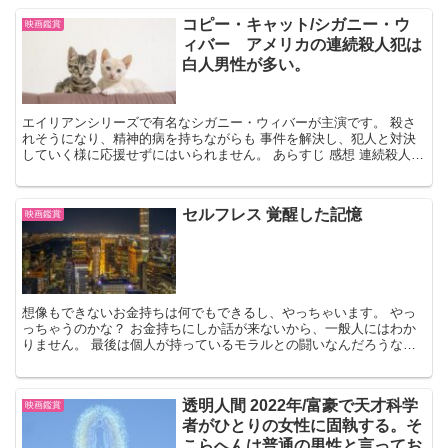
コピー・キャット/シガニー・ウ
映画鑑賞
ィバー アメリカの連続殺人犯は
白人男性が多い。
エイリアンシリーズで有名なシガニー・ウィバーが主演です。 殺さ
れそうになり、精神的病を持ちながらも 事件を解決し、犯人と対決
していく様に応援せずにはいられません。 あらすじ 感想 連続殺人犯
は白人男性で30歳から35歳が多いとか、驚きました...
セルフレス 覚醒した記憶
映画鑑賞
想像もできないお金持ちは何でもできるし、やっちゃいます。 やっ
っちゃうのかな？ お金持ちにしか話が来ないから、一般人にはわか
りません。 最後は個人が持っているモラルとの闘いなんだろうな。
なかなか面白かったです。 あらすじと感想 主人公ダミ...
透明人間 2022年/富豪で天才科学
映画鑑賞
者がひとりの女性に固執する。そ
こらへんは普通の男性と言ってお