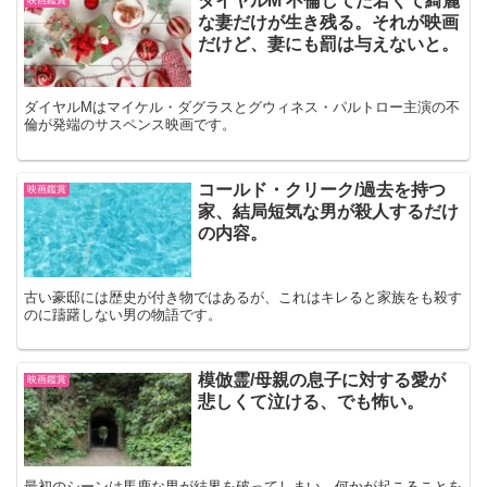
ダイヤルM 不倫してた若くて綺麗
な妻だけが生き残る。それが映画
だけど、妻にも罰は与えないと。
ダイヤルMはマイケル・ダグラスとグウィネス・パルトロー主演の不
倫が発端のサスペンス映画です。
コールド・クリーク/過去を持つ
映画鑑賞
家、結局短気な男が殺人するだけ
の内容。
古い豪邸には歴史が付き物ではあるが、これはキレると家族をも殺す
のに躊躇しない男の物語です。
模倣霊/母親の息子に対する愛が
映画鑑賞
悲しくて泣ける、でも怖い。
最初のシーンは馬鹿な男が結界を破ってしまい、何かが起こることを