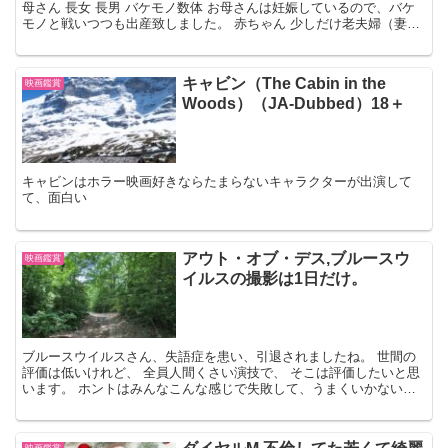
母さん 長女 長男 バケモノ数体 お母さんは妊娠しているので、バケ
モノと戦いつつも出産致しました。 赤ちゃん 少しだけ老夫婦（妻は
殺されている） エイリアンの侵略した地球な...
キャビン（The Cabin in the
映画鑑賞
Woods）（JA-Dubbed）18＋
キャビンはホラー映画好きならたまらないキャラクターが出演して
て、面白い
アウト・オブ・デス,ブルースウ
映画鑑賞
イルスの撮影は1日だけ。
ブルースウイルスさん、失語症を患い、引退されましたね。 世間の
評価は低いけれど、 全員人間くさい演技で、 そこは評価したいと思
います。 ホントはみんなこんな感じで失敗して、うまくいかないの
だろうなと思いました。 あらすじと感想① シャノン（...
映画鑑賞