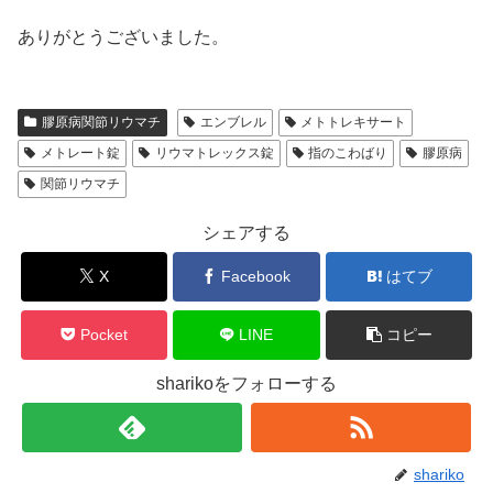
ありがとうございました。
膠原病関節リウマチ
エンブレル
メトトレキサート
メトレート錠
リウマトレックス錠
指のこわばり
膠原病
関節リウマチ
シェアする
X
Facebook
はてブ
Pocket
LINE
コピー
sharikoをフォローする
shariko