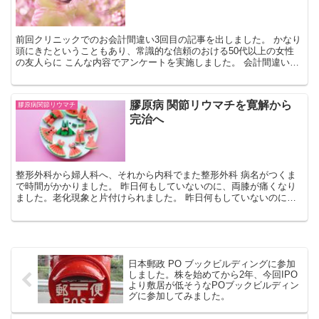
前回クリニックでのお会計間違い3回目の記事を出しました。 かなり
頭にきたということもあり、常識的な信頼のおける50代以上の女性
の友人らに こんな内容でアンケートを実施しました。 会計間違いの
有無を問うアンケート お忙しいところ、お聞きしたい...
膠原病 関節リウマチを寛解から
膠原病関節リウマチ
完治へ
整形外科から婦人科へ、それから内科でまた整形外科 病名がつくま
で時間がかかりました。 昨日何もしていないのに、両膝が痛くなり
ました。老化現象と片付けられました。 昨日何もしていないのに、
肩が痛くて家事ができませんでした。運動不足が原因とされ...
日本郵政 PO ブックビルディングに参加
しました。株を始めてから2年、今回IPO
より敷居が低そうなPOブックビルディン
グに参加してみました。