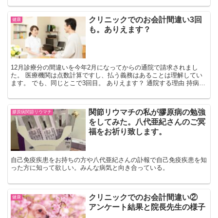
クリニックでのお会計間違い3回
健康
も。ありえます？
12月診療分の間違いを今年2月になってからの通院で請求されまし
た。 医療機関は点数計算ですし、払う義務はあることは理解してい
ます。 でも、同じとこで3回目。 ありえます？ 通院する理由 持病の
関節リウマチの為、リウマチ科のある病院に通う必要...
関節リウマチの私が膠原病の勉強
膠原病関節リウマチ
をしてみた。八代亜紀さんのご冥
福をお祈り致します。
自己免疫疾患をお持ちの方や八代亜紀さんの訃報で自己免疫疾患を知
った方に知って欲しい。みんな病気と向き合っている。
クリニックでのお会計間違い②
健康
アンケート結果と院長先生の様子