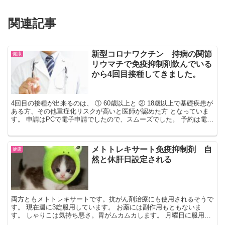
関連記事
新型コロナワクチン 持病の関節
健康
リウマチで免疫抑制剤飲んでいる
から4回目接種してきました。
4回目の接種が出来るのは、 ① 60歳以上と ② 18歳以上で基礎疾患が
ある方、その他重症化リスクが高いと医師が認めた方 となっていま
す。 申請はPCで電子申請でしたので、スムーズでした。 予約は電話
でした。 念のため、翌日が休みの日時を選...
メトトレキサート免疫抑制剤 自
健康
然と休肝日設定される
両方ともメトトレキサートです。抗がん剤治療にも使用されるそうで
す。 現在週に3錠服用しています。 お薬には副作用もともないま
す。 しゃりこは気持ち悪さ。胃がムカムカします。 月曜日に服用し
ますと、火曜日の体調がとても悪いです。 服用当日もち...