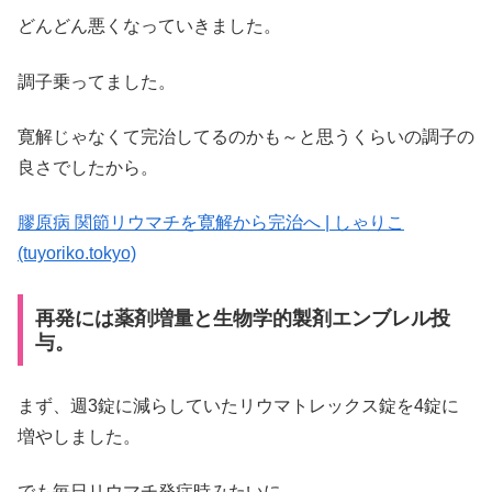
どんどん悪くなっていきました。
調子乗ってました。
寛解じゃなくて完治してるのかも～と思うくらいの調子の
良さでしたから。
膠原病 関節リウマチを寛解から完治へ | しゃりこ
(tuyoriko.tokyo)
再発には薬剤増量と生物学的製剤エンブレル投
与。
まず、週3錠に減らしていたリウマトレックス錠を4錠に
増やしました。
でも毎日リウマチ発症時みたいに