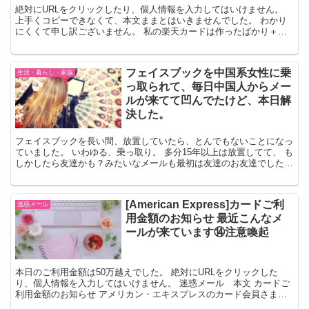
絶対にURLをクリックしたり、個人情報を入力してはいけません。
上手くコピーできなくて、本文ままとはいきませんでした。 わかり
にくくて申し訳ございません。 私の楽天カードは作ったばかり＋収
入ゼロなので 限度額10万です。 すぐ嘘がばれます。...
フェイスブックを中国系女性に乗
生活・暮らし・家族
っ取られて、毎日中国人からメー
ルが来てて凹んでたけど、本日解
決した。
フェイスブックを長い間、放置していたら、とんでもないことになっ
ていました。 いわゆる、乗っ取り。 多分15年以上は放置してて、 も
しかしたら友達かも？みたいなメールも最初は友達のお友達でした。
しかし 昨年から中国系とみられる男性の方からお...
[American Express]カードご利
迷惑メール
用金額のお知らせ 最近こんなメ
ールが来ています⑭注意喚起
本日のご利用金額は50万越えでした。 絶対にURLをクリックした
り、個人情報を入力してはいけません。 迷惑メール 本文 カードご
利用金額のお知らせ アメリカン・エキスプレスのカード会員さまへ
平素は、アメリカン・エキスプレスのカードをご利用い...