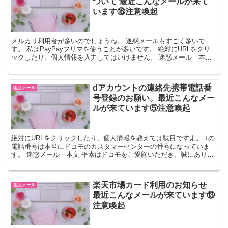
ついて 最近こんなメールが来て
います⑯注意喚起
メルカリ利用者が多いのでしょうね。 迷惑メールもすごく多いで
す。 私はPayPayフリマを使うことが多いです。 絶対にURLをクリ
ックしたり、個人情報を入力してはいけません。 迷惑メール 本文
メルカリをご利用いただきありがとうございます。...
dアカウントの連絡先携帯電話番
迷惑メール
号登録のお願い。最近こんなメー
ルが来ています⑤注意喚起
絶対にURLをクリックしたり、個人情報を教えては駄目ですよ。 ↓の
電話番号は本当にドコモのカスタマーセンターの番号になっていま
す。 迷惑メール 本文 平素はドコモをご愛顧いただき、誠にありが
とうございます。お客さまにご利用いただいているdア...
楽天市場カード利用のお知らせ
迷惑メール
最近こんなメールが来ています⑬
注意喚起