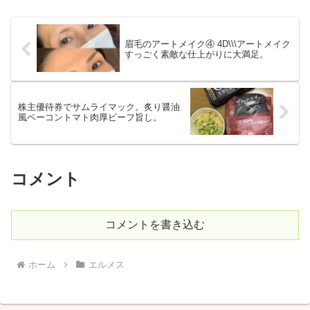
眉毛のアートメイク④ 4D\\\アートメイク
すっごく素敵な仕上がりに大満足。
株主優待券でサムライマック。炙り醤油
風ベーコントマト肉厚ビーフ旨し。
コメント
コメントを書き込む
ホーム
エルメス