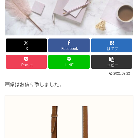
X
Facebook
はてブ
Pocket
LINE
コピー
2021.09.22
画像はお借り致しました。