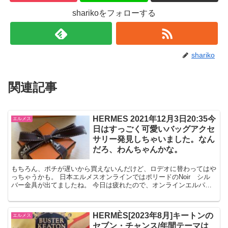
sharikoをフォローする
shariko
関連記事
HERMES 2021年12月3日20:35今
エルメス
日はすっごく可愛いバッグアクセ
サリー発見しちゃいました。なん
だろ、わんちゃんかな。
もちろん、ポチが遅いから買えないんだけど、ロデオに替わってはや
っちゃうかも。 日本エルメスオンラインではポリードのNoir シル
バー金具が出てましたね。 今日は疲れたので、オンラインエルパト
はやめ、休むことにします。
HERMÈS[2023年8月]キートンの
エルメス
セブン・チャンス/年間テーマは