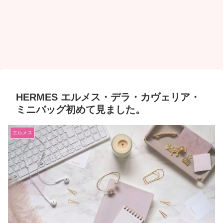
HERMES エルメス・デラ・カヴェリア・
ミニバッグ初めて見ました。
エルメス