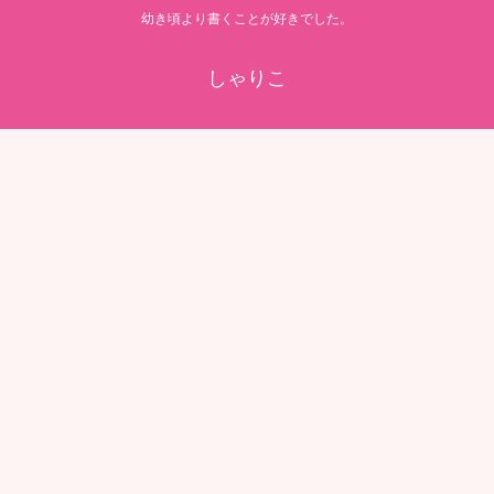
幼き頃より書くことが好きでした。
しゃりこ