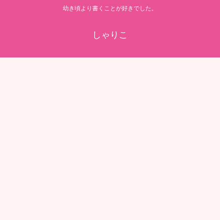
幼き頃より書くことが好きでした。
しゃりこ