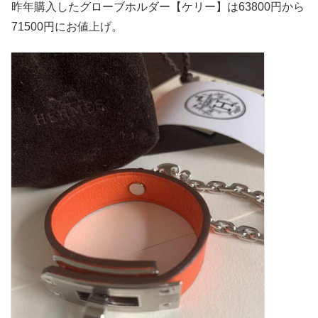
昨年購入したグローブホルダー【ケリー】は63800円から
71500円にお値上げ。