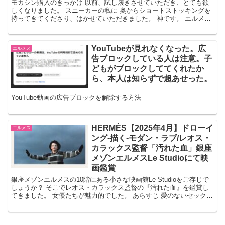
モカシン購入のきっかけ 以前、試し履きさせていただき、とても欲
しくなりました。 スニーカーの私に 奥からショートストッキングを
持ってきてくださり、はかせていただきました。 神です。 エルメス
の男性スタッフの方がとても丁寧に対応してくださりま...
YouTubeが見れなくなった。広
エルメス
告ブロックしている人は注意。子
どもがブロックしててくれたか
ら、本人は知らずで超あせった。
YouTube動画の広告ブロックを解除する方法
HERMÈS【2025年4月】ドローイ
エルメス
ング-描く-モダン・ラブ/レオス・
カラックス監督「汚れた血」銀座
メゾンエルメスLe Studioにて映
画鑑賞
銀座メゾンエルメスの10階にある小さな映画館Le Studioをご存じで
しょうか？ そこでレオス・カラックス監督の『汚れた血』を鑑賞し
てきました。 女優たちが魅力的でした。 あらすじ 愛のないセックス
により感染してしまうSTBO という病気...