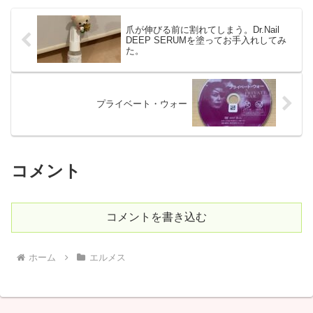
爪が伸びる前に割れてしまう。Dr.Nail
DEEP SERUMを塗ってお手入れしてみ
た。
プライベート・ウォー
コメント
コメントを書き込む
ホーム
エルメス