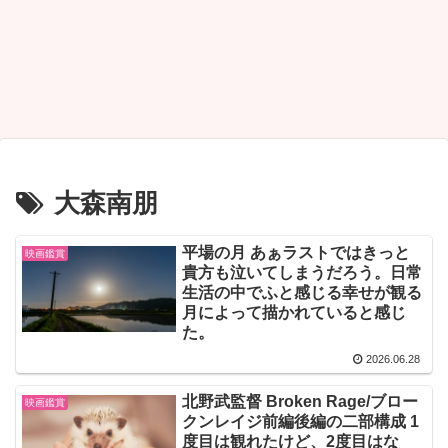
大森南朋
平場の月 あぁラストではきっと
映画鑑賞
貴方も泣いてしまうだろう。日常
生活の中でふと感じる幸せが観る
月によって描かれていると感じ
た。
2026.06.28
北野武監督 Broken Rage/ブロー
映画鑑賞
クンレイジ前編後編の二部構成 1
度目は観れたけど、2度目はな