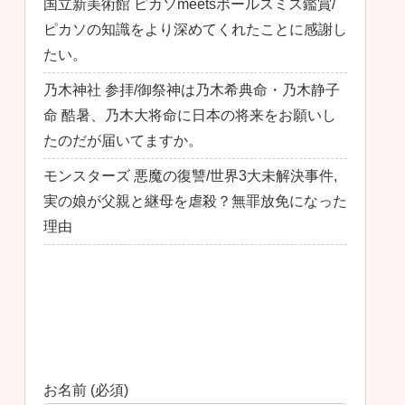
国立新美術館 ピカソmeetsポールスミス鑑賞/
ピカソの知識をより深めてくれたことに感謝し
たい。
乃木神社 参拝/御祭神は乃木希典命・乃木静子
命 酷暑、乃木大将命に日本の将来をお願いし
たのだが届いてますか。
モンスターズ 悪魔の復讐/世界3大未解決事件,
実の娘が父親と継母を虐殺？無罪放免になった
理由
最近のコメント
お問い合わせ
お名前 (必須)