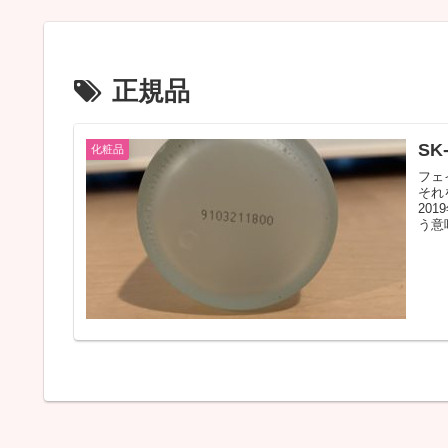
正規品
S
化粧品
フェ
それ
20
う意味