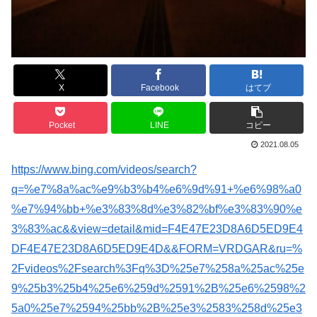
X
Facebook
はてブ
Pocket
LINE
コピー
2021.08.05
https://www.bing.com/videos/search?
q=%e7%8a%ac%e9%b3%b4%e6%9d%91+%e6%98%a0
%e7%94%bb+%e3%83%8d%e3%82%bf%e3%83%90%e
3%83%ac&&view=detail&mid=F4E47E23D8A6D5ED9E4
DF4E47E23D8A6D5ED9E4D&&FORM=VRDGAR&ru=%
2Fvideos%2Fsearch%3Fq%3D%25e7%258a%25ac%25e
9%25b3%25b4%25e6%259d%2591%2B%25e6%2598%2
5a0%25e7%2594%25bb%2B%25e3%2583%258d%25e3