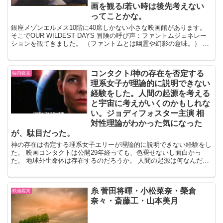
画を観る/若い時は後先考えない
ってことかな。
銀座メゾンエルメス10階に40席しかない小さな映画館があります。
そこでOUR WILDEST DAYS 冒険の呼び声：ファントムジェネレー
ションを観てきました。 （ファントムとは幽霊や幻影の意味。） 今
回から予約方法や予約日、時間等が変更...
コンタクト/神の存在を否定する
映画鑑賞
理系女子が理論的に説明できない
経験をした。人間の起源を考える
と宇宙に考えがいくのかもしれな
い。ジョディフォスター主演 相
対性理論がわかった気になった
が、駄目だった。
神の存在は否定する理系女子エリーが理論的に説明できない経験をし
た。 映画コンタクトは公開29年経っても、色褪せないし面白かっ
た。 地球外生命体は存在するのだろうか。 人間の起源は何なんだろ
うか。 神様はいるのだろうか。 地球上でみんなが見守...
糸 菅田将暉・小松菜奈・榮倉
映画鑑賞
奈々・斎藤工・山本美月