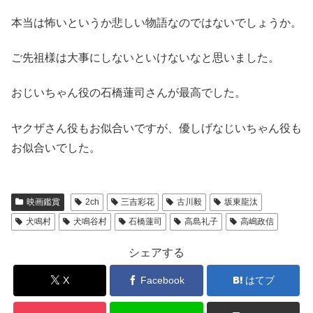
本当は怖いというか悲しい物語なのではないでしょうか。
ご先祖様は大事にしないといけないなと思いました。
おじいちゃん役の石橋蓮司さんが最高でした。
ヤクザさん役もお似合いですが、優しげなじいちゃん役も
お似合いでした。
映画鑑賞
2ch
三吉彩花
古川毅
坂東龍汰
犬鳴村
犬鳴谷村
石橋蓮司
高島礼子
高嶋政信
シェアする
X
Facebook
はてブ