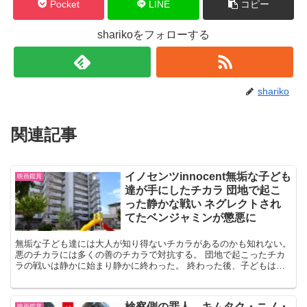
Pocket
LINE
コピー
sharikoをフォローする
shariko
関連記事
イノセンツinnocent無垢な子ども
映画鑑賞
達が手にしたチカラ 団地で起こ
った静かな戦い ネグレクトされ
てたベンジャミンが懲悪に
無垢な子ども達には大人が知り得ないチカラがあるのかも知れない。
悪のチカラには多くの善のチカラで対抗する。 団地で起こったチカ
ラの戦いは静かに始まり静かに終わった。 終わった後、子どもは成
長していく。 あらすじ イーダとベンジャミンの出会い ...
検察側の罪人。キムタク・ニノ・
映画鑑賞