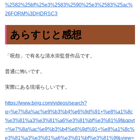
%2582%25bf%25e3%2583%2590%25e3%2583%25ac%
26FORM%3DHDRSC3
あらすじと感想
「呪怨」で有名な清水崇監督作品です。
普通に怖いです。
実際にある現場らしいです。
https://www.bing.com/videos/search?
q=%e7%8a%ac%e9%b3%b4%e6%9d%91+%e8%a1%8c
%e3%81%a3%e3%81%a6%e3%81%bf%e3%81%9f&qpvt
=%e7%8a%ac%e9%b3%b4%e6%9d%91+%e8%a1%8c%
e3%81%a3%e3%81%a6%e3%81%bf%e3%81%9f&view=