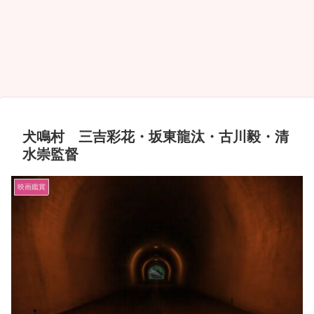
犬鳴村 三吉彩花・坂東龍汰・古川毅・清
水崇監督
映画鑑賞