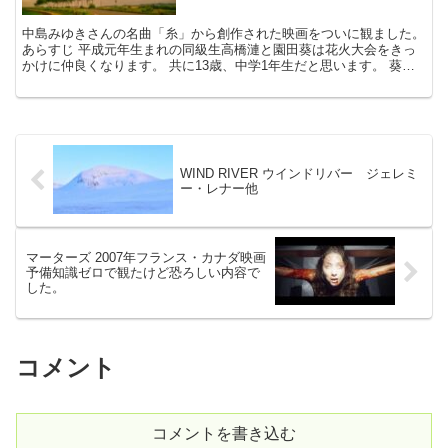
中島みゆきさんの名曲「糸」から創作された映画をついに観ました。
あらすじ 平成元年生まれの同級生高橋漣と園田葵は花火大会をきっ
かけに仲良くなります。 共に13歳、中学1年生だと思います。 葵は
母親の同居人に暴力を受けています。 漣は葵を助け...
WIND RIVER ウインドリバー ジェレミ
ー・レナー他
マーターズ 2007年フランス・カナダ映画
予備知識ゼロで観たけど恐ろしい内容で
した。
コメント
コメントを書き込む