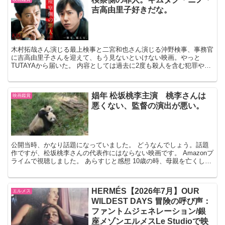
吉高由里子好きだな。
木村拓哉さん演じる最上検事と二宮和也さん演じる沖野検事、事務官
に吉高由里子さんを迎えて、もう見ないといけない映画。やっと
TUTAYAから届いた。 内容としては過去に2度も殺人を含む犯罪やっ
ている犯罪者松倉、そいつは最上検事がまだ学生寮に入っ...
娼年 松坂桃李主演 桃李さんは
映画鑑賞
悪くない、監督の演出が悪い。
公開当時、かなり話題になっていました。 どうなんでしょう。話題
作ですが、松坂桃李さんの代表作にはならない映画です。 Amazonプ
ライムで視聴しました。 あらすじと感想 10歳の時、母親を亡くして
います。 母親は熱のある自分を自宅に残し、横...
HERMÉS【2026年7月】OUR
エルメス
WILDEST DAYS 冒険の呼び声：
ファントムジェネレーション/銀
座メゾンエルメスLe Studioで映