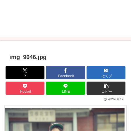
img_9046.jpg
X
Facebook
はてブ
Pocket
LINE
コピー
2026.06.17