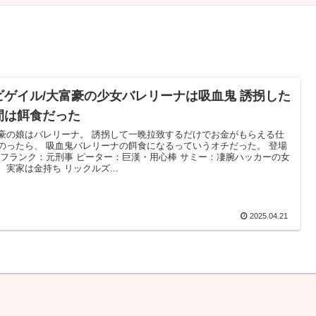
ビゲイル/大富豪の少女バレリーナは吸血鬼 誘拐した
間は餌食だった
豪の娘はバレリーナ。 誘拐して一晩拉致するだけでお金がもらえる仕
のったら、 吸血鬼バレリーナの餌食になるっていうオチだった。 登場
 フランク：元刑事 ピーター：巨漢・用心棒 サミー：凄腕ハッカーの女
、実家は金持ち リックルズ...
2025.04.21