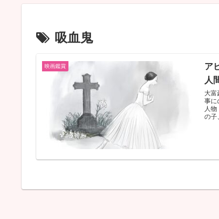
吸血鬼
ア
映画鑑賞
人
大富
事に
人物
の子