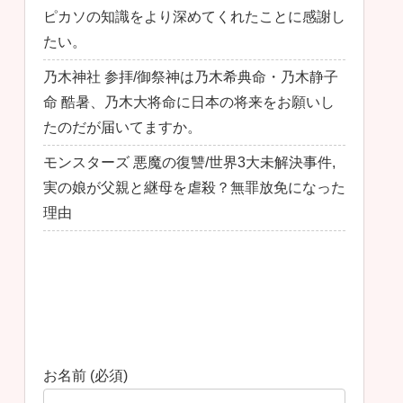
ピカソの知識をより深めてくれたことに感謝し
たい。
乃木神社 参拝/御祭神は乃木希典命・乃木静子
命 酷暑、乃木大将命に日本の将来をお願いし
たのだが届いてますか。
モンスターズ 悪魔の復讐/世界3大未解決事件,
実の娘が父親と継母を虐殺？無罪放免になった
理由
最近のコメント
お問い合わせ
お名前 (必須)