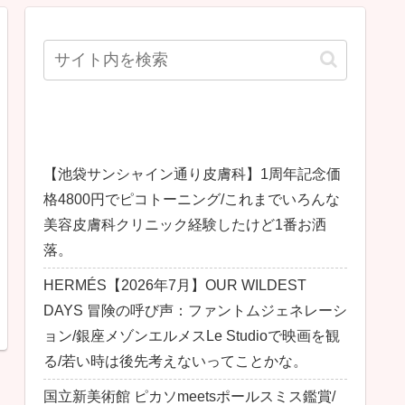
最近の投稿
【池袋サンシャイン通り皮膚科】1周年記念価
格4800円でピコトーニング/これまでいろんな
美容皮膚科クリニック経験したけど1番お洒
落。
HERMÉS【2026年7月】OUR WILDEST
DAYS 冒険の呼び声：ファントムジェネレーシ
ョン/銀座メゾンエルメスLe Studioで映画を観
る/若い時は後先考えないってことかな。
国立新美術館 ピカソmeetsポールスミス鑑賞/