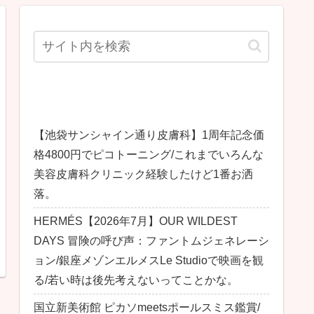
最近の投稿
【池袋サンシャイン通り皮膚科】1周年記念価
格4800円でピコトーニング/これまでいろんな
美容皮膚科クリニック経験したけど1番お洒
落。
HERMÉS【2026年7月】OUR WILDEST
DAYS 冒険の呼び声：ファントムジェネレーシ
ョン/銀座メゾンエルメスLe Studioで映画を観
る/若い時は後先考えないってことかな。
国立新美術館 ピカソmeetsポールスミス鑑賞/