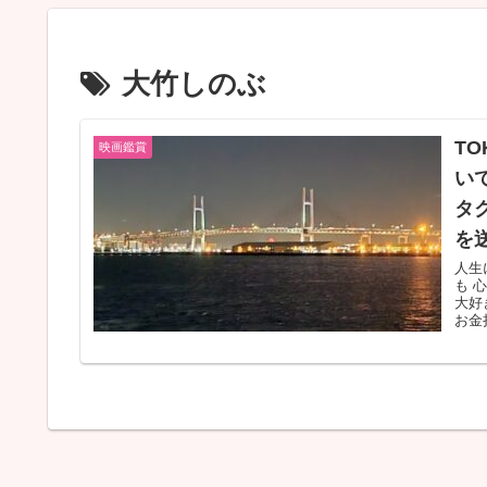
大竹しのぶ
T
映画鑑賞
い
タ
を
人生
も 
大好
お金