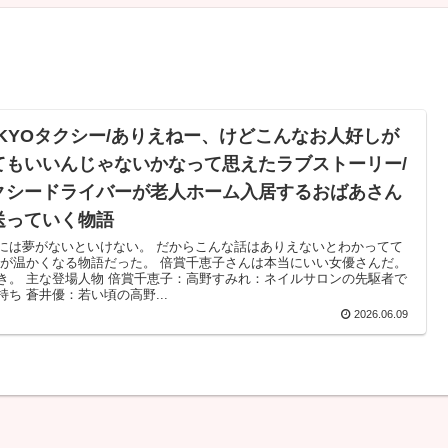
OKYOタクシー/ありえねー、けどこんなお人好しが
てもいいんじゃないかなって思えたラブストーリー/
クシードライバーが老人ホーム入居するおばあさん
送っていく物語
には夢がないといけない。 だからこんな話はありえないとわかってて
心が温かくなる物語だった。 倍賞千恵子さんは本当にいい女優さんだ。
き。 主な登場人物 倍賞千恵子：高野すみれ：ネイルサロンの先駆者で
持ち 蒼井優：若い頃の高野...
2026.06.09