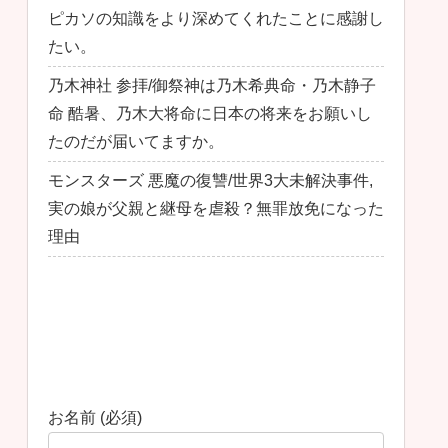
ピカソの知識をより深めてくれたことに感謝し
たい。
乃木神社 参拝/御祭神は乃木希典命・乃木静子
命 酷暑、乃木大将命に日本の将来をお願いし
たのだが届いてますか。
モンスターズ 悪魔の復讐/世界3大未解決事件,
実の娘が父親と継母を虐殺？無罪放免になった
理由
最近のコメント
お問い合わせ
お名前 (必須)