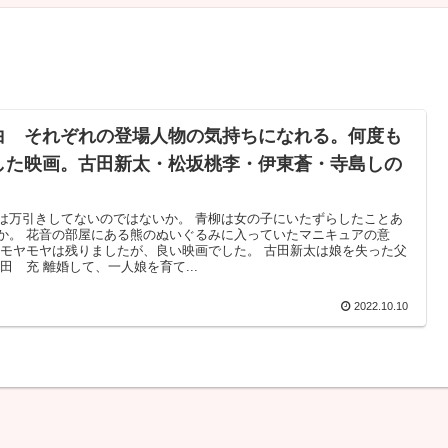
白 それぞれの登場人物の気持ちになれる。何度も
した映画。古田新太・松坂桃李・伊東蒼・寺島しの
は万引きしてないのではないか。 青柳は女の子にいたずらしたことあ
か。 花音の部屋にある熊のぬいぐるみに入っていたマニキュアの意
 モヤモヤは残りましたが、良い映画でした。 古田新太は娘を失った父
添田 充 離婚して、一人娘を育て...
2022.10.10