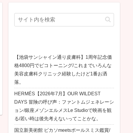
最近の投稿
【池袋サンシャイン通り皮膚科】1周年記念価
格4800円でピコトーニング/これまでいろんな
美容皮膚科クリニック経験したけど1番お洒
落。
HERMÉS【2026年7月】OUR WILDEST
DAYS 冒険の呼び声：ファントムジェネレーシ
ョン/銀座メゾンエルメスLe Studioで映画を観
る/若い時は後先考えないってことかな。
国立新美術館 ピカソmeetsポールスミス鑑賞/