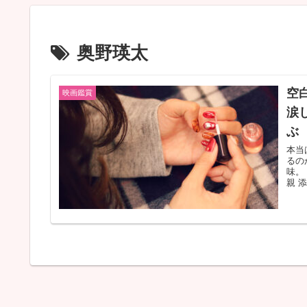
奥野瑛太
空
映画鑑賞
涙
ぶ
本当
るの
味。
親 