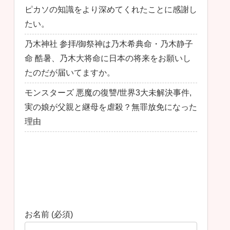
ピカソの知識をより深めてくれたことに感謝し
たい。
乃木神社 参拝/御祭神は乃木希典命・乃木静子
命 酷暑、乃木大将命に日本の将来をお願いし
たのだが届いてますか。
モンスターズ 悪魔の復讐/世界3大未解決事件,
実の娘が父親と継母を虐殺？無罪放免になった
理由
最近のコメント
お問い合わせ
お名前 (必須)