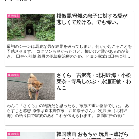
模倣霊/母親の息子に対する愛が
映画鑑賞
悲しくて泣ける、でも怖い。
最初のシーンは馬鹿な男が結界を破ってしまい、何かが起こることを
予感させます。 コクソンも良かったけど、怖いけど愛があるのが良
き。 田舎へ引越 義母の認知症治療のため、ヒヨン家族は田舎に引越
します。 それは名目で ヒヨンは息子ジュンソを探し続...
さくら 吉沢亮・北村匠海・小松
映画鑑賞
菜奈・寺島しのぶ・永瀬正敏・わ
んこ
わんこ「さくら」の物語だと思ったら、家族の重い物語でした。 あ
らすじと感想 原作は直木賞作家「西加奈子さん」 次男 薫（北村匠
海）の語り口で家族のあれこれが伝えられます。 新聞広告の裏に書
かれた父親からの手紙で、正月はみんなで集まろうという...
韓国映画 おもちゃ 玩具～虐げら
映画鑑賞