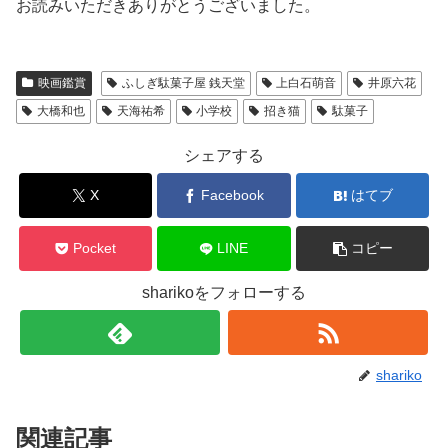
お読みいただきありがとうございました。
映画鑑賞
ふしぎ駄菓子屋 銭天堂
上白石萌音
井原六花
大橋和也
天海祐希
小学校
招き猫
駄菓子
シェアする
X
Facebook
はてブ
Pocket
LINE
コピー
sharikoをフォローする
shariko
関連記事