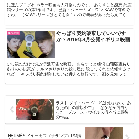
にほんブログ村 ホラー映画も大好物なのです。 あらすじと感想 死霊
館シリーズの第1作目です。 監督：ジェームズ・ワン SAWで有名で
すね。 （SAWシリーズはとても面白いので機会があったら見てくだ
さいね。） 事実に基づく物語です。 夫婦と5...
やっぱり契約破棄していいです
映画鑑賞
か？2019年8月公開イギリス映画
少し観ただけで先が予測可能な映画。 あらすじと感想 自殺願望あり
ありの小説家が ノルマぎりぎりの殺し屋に 殺してくれと依頼するけ
れど、 やっぱり契約解除したいと訴える物語です。 顔を見知ってい
る俳優が出ていません。 笑える場面も少ないです。...
ラスト ダイ・ハード/「私は死なない、あ
なたの目の前以外で」 なかなか面白か
った ブルース・ウイルス様本当に最後
の作品。
HERMÈS イヤーカフ《オランプ》PM購