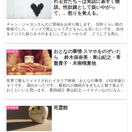
れる女たち～は実話に基ずく物
語。性奴隷として扱いやがっ
て、、怒りを覚える。
チャン・ジャヨンさんのご冥福をお祈り致します。 10年くらい前の
映画でした。 イジメで死んじゃう子どもらにも言いたいです。 自分
をイジメた奴らをそのままにしておくべからず、 どうしても死んじ
ゃうのなら、手記を残して欲しい。 そうしたら、あな...
おとなの事情 スマホをのぞいた
映画鑑賞
ら 鈴木保奈美・東山紀之・常
盤貴子・木南晴夏他
世界で最もリメイクされたイタリア映画「おとなの事情」の日本版だ
そうです。 面白かったです。 最初の人物紹介をきちんと観て覚えて
おくといいと思います。 配役紹介 東山紀之----イケメンなのになんか
ださい独身男 小山三平 常盤貴子----40...
死霊館
映画鑑賞