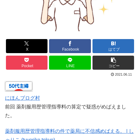
X
Facebook
はてブ
Pocket
LINE
コピー
2021.06.11
にほんブログ村
前回 薬剤服用歴管理指導料の算定で疑惑がめばえまし
た。
薬剤服用歴管理指導料の件で薬局に不信感めばえる。 | し
ゃりこ (tuyoriko.tokyo)