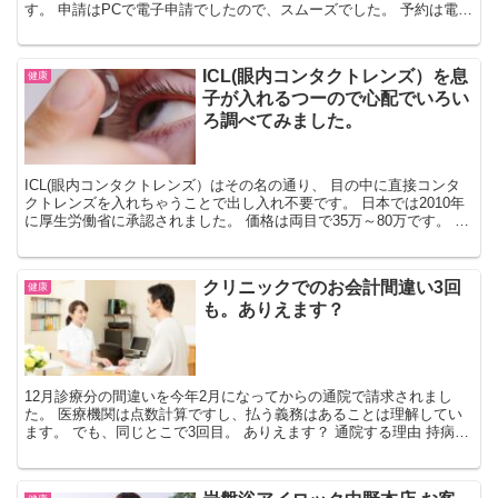
す。 申請はPCで電子申請でしたので、スムーズでした。 予約は電話
でした。 念のため、翌日が休みの日時を選...
ICL(眼内コンタクトレンズ）を息
健康
子が入れるつーので心配でいろい
ろ調べてみました。
ICL(眼内コンタクトレンズ）はその名の通り、 目の中に直接コンタ
クトレンズを入れちゃうことで出し入れ不要です。 日本では2010年
に厚生労働省に承認されました。 価格は両目で35万～80万です。 結
構開きがありますね。 レーシックとの違い...
クリニックでのお会計間違い3回
健康
も。ありえます？
12月診療分の間違いを今年2月になってからの通院で請求されまし
た。 医療機関は点数計算ですし、払う義務はあることは理解してい
ます。 でも、同じとこで3回目。 ありえます？ 通院する理由 持病の
関節リウマチの為、リウマチ科のある病院に通う必要...