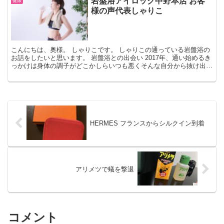
岩盤浴アイロック中野本店 お客
健康
様の声代表しゃりこ
こんにちは、奥様。 しゃりこです。 しゃりこの通っている岩盤浴の
お話をしたいと思います。 岩盤浴との出会い 2017年、通い始めるき
っかけは身体の調子がどこかしらいつも悪くそんな自分から抜け出す
ためです。 機能性岩盤浴アイロック 岩盤浴で汗...
HERMES フランスからシルクイン到着
アリメツで蟻を撃退
コメント