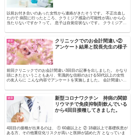
以前お付き合いのあった女性から連絡がきたそうです。 不正出血し
たので 病院に行ったところ、クラミジア感染の可能性が高いから心
当たりないですか？って。 息子は自覚症状ないです。 クラミジアと
は。 クラミジア・トラコマチという細菌が 尿道やのど...
クリニックでのお会計間違い②
健康
アンケート結果と院長先生の様子
前回クリニックでのお会計間違い3回目の記事を出しました。 かなり
頭にきたということもあり、常識的な信頼のおける50代以上の女性
の友人らに こんな内容でアンケートを実施しました。 会計間違いの
有無を問うアンケート お忙しいところ、お聞きしたい...
新型コロナワクチン 持病の関節
健康
リウマチで免疫抑制剤飲んでいる
から4回目接種してきました。
4回目の接種が出来るのは、 ① 60歳以上と ② 18歳以上で基礎疾患が
ある方、その他重症化リスクが高いと医師が認めた方 となっていま