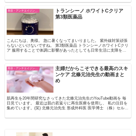
トランシーノ ホワイトCクリア
美容・アンチエイジング・ファッション
第3類医薬品
こんにちは、奥様。 急に暑くなってまいりました。 紫外線対策頑張
らないといけないですね。 第3類医薬品 トランシーノホワイトCクリ
ア 服用することで体調に影響があったとしても日常生活に支障をき
すには至らないレベルのもの が第3類医薬品です。...
主婦だからこそできる最高のスキ
美容・アンチエイジング・ファッション
ンケア 北條元治先生の動画まと
め
肌再生を20年間研究なさってきた北條元治先生のYouTube動画を 毎
日見ています。 最近は肌の若返りに再生医療を使用し、 私の注目を
集めています。(笑) 北條元治先生 形成外科医 医学博士 （株）セルバ
ンク代表取締役 1964年生まれ 1...