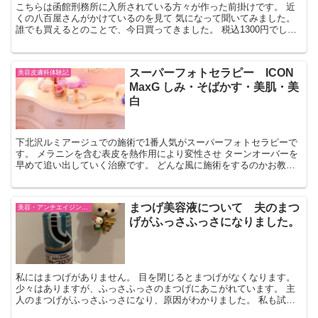
こちらは函館刑務所に入所されている方々が作った前掛けです。 近
くの八百屋さんがかけているのを見て 気になって聞いてみました。
誰でも買えるとのことで、今日買ってきました。 税込1300円でし
た。 ちょっと長めです。 しっかりとした作りで使う...
スーパーフォトセラピー ICON
美容皮膚科体験記
MaxG しみ・そばかす・美肌・美
白
下北沢ルミアージュでの施術で1番人気がスーパーフォトセラピーで
す。 メラニンを含む表皮を熱作用により変性させ ターンオーバーを
早めて追い出していく治療です。 どんな風に施術をするのかお教え
しましょう。 フォトセラピー段取り まず洗顔をします...
まつげ美容液について 夫のまつ
美容・アンチエイジング・ファッション
げがふっさふっさになりました。
私にはまつげがありません。 目を閉じるとまつげがなくなります。
少々はありますが、ふっさふっさのまつげにあこがれています。 主
人のまつげがふっさふっさになり、原因がわかりました。 私も試し
てみることにしました。 緑内障治療のための目薬 ルミ...