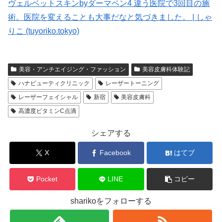
ヴェルベットスキンbyダーマペン4 違う医院で3回目の施
術。医院を変えることも大事だなと気づきました。 | しゃ
りこ (tuyoriko.tokyo)
美容・アンチエイジング・ファッション
美容皮膚科体験記
ハナビューティクリニック
レーザートーニング
レーザーフェイシャル
新宿
美容皮膚科
高濃度ビタミンC点滴
シェアする
X
Facebook
はてブ
Pocket
LINE
コピー
sharikoをフォローする