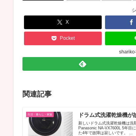
X
Pocket
shar
関連記事
ドラム式洗濯乾燥機が
生活・暮らし・家族
新しいドラム式洗濯乾燥機は洗剤柔
Panasonic NA-VX760
た4年で故障は寂しいです。 ...