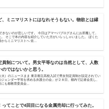
ど、ミニマリストにはなれそうもない。物欲とは縁
できないのが悲しいです。 今日はアマーバブログさんにお邪魔して、
。 そこで本の内容を紹介していた方がいらっしゃいました。 ぼくた
らミニマリストへ 佐...
定員制について。男女平等なのは当然として、人数
いのではないかと思う。
9日（火）のニュースまま 東京都立高校入試で男女別定員制が設定されてい
のジェンダー平等を求める弁護士の会」が２８日、都内で記者会見し、
にも都教育委員会...
！ってことで4回目になる金属売却に行ってみた。