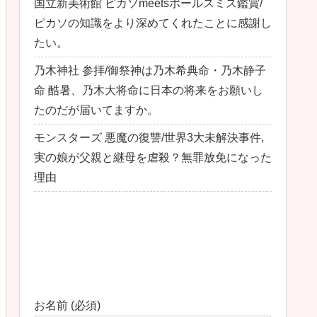
国立新美術館 ピカソmeetsポールスミス鑑賞/
ピカソの知識をより深めてくれたことに感謝し
たい。
乃木神社 参拝/御祭神は乃木希典命・乃木静子
命 酷暑、乃木大将命に日本の将来をお願いし
たのだが届いてますか。
モンスターズ 悪魔の復讐/世界3大未解決事件,
実の娘が父親と継母を虐殺？無罪放免になった
理由
最近のコメント
お問い合わせ
お名前 (必須)