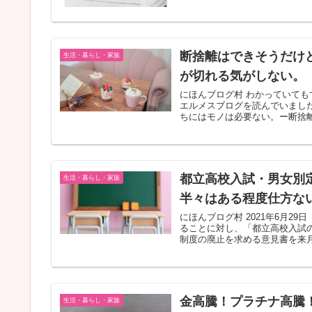
断捨離はできそうだけ
生活・暮らし・家族
が切れる気がしない。
にほんブログ村 わかっていても
エルメスブログを読んでいました
ちにはモノは必要ない。ー断捨離か
都立高校入試・男女別
生活・暮らし・家族
半々はある程度仕方な
にほんブログ村 2021年6月2
ることに対し、「都立高校入試
制度の廃止を求める意見書を来月
金高騰！プラチナ高騰
生活・暮らし・家族