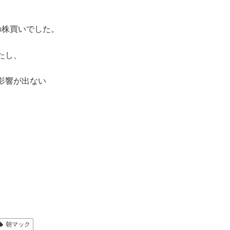
の株買いでした。
たし、
影響が出ない
朝マック