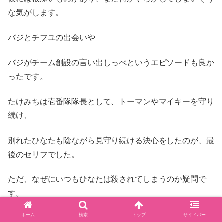
な気がします。
バジとチフユの出会いや
バジがチーム創設の言い出しっぺというエピソードも良か
ったです。
たけみちは壱番隊隊長として、トーマンやマイキーを守り
続け、
別れたひなたも陰ながら見守り続ける決心をしたのが、最
後のセリフでした。
ただ、なぜにいつもひなたは殺されてしまうのか疑問で
す。
ホーム
検索
トップ
サイドバー
弱いたけみちの彼女だからというだけの存在なのに、