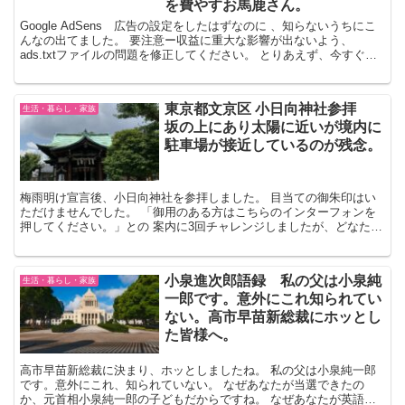
を費やすお馬鹿さん。
Google AdSens 広告の設定をしたはずなのに 、知らないうちにこ
んなの出てました。 要注意ー収益に重大な影響が出ないよう、
ads.txtファイルの問題を修正してください。 とりあえず、今すぐ修
正をクリックしました。 次に ads....
東京都文京区 小日向神社参拝
生活・暮らし・家族
坂の上にあり太陽に近いが境内に
駐車場が接近しているのが残念。
梅雨明け宣言後、小日向神社を参拝しました。 目当ての御朱印はい
ただけませんでした。 「御用のある方はこちらのインターフォンを
押してください。」との 案内に3回チャレンジしましたが、どなたも
出てくる気配がありませんでした。 もしかしたら、日曜...
小泉進次郎語録 私の父は小泉純
生活・暮らし・家族
一郎です。意外にこれ知られてい
ない。高市早苗新総裁にホッとし
た皆様へ。
高市早苗新総裁に決まり、ホッとしましたね。 私の父は小泉純一郎
です。意外にこれ、知られていない。 なぜあなたが当選できたの
か、元首相小泉純一郎の子どもだからですね。 なぜあなたが英語が