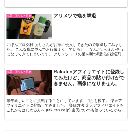
出来ないのに、コロンビア大学に入れたのか、当時首相小泉純...
アリメツで蟻を撃退
生活・暮らし・家族
にほんブログ村 ありさんがお家に侵入してきたので撃退してみまし
た。 こんな風に並んでお行儀よくしていると、 なんだかかわいそう
になってきてしまいます。 アリメツ アリの巣を断つ!理想的殺蟻剤で
す。 アリは好んでアリメツを食べ4～10時間後に...
Rakutenアフィリエイトに登録し
生活・暮らし・家族
てみたけど、商品の貼り付けがで
きません。画像になりません。
毎年新しいことに挑戦することにしています。 1月も後半。 楽天ア
フィリエイトに登録してみました。 登録方法 楽天アフィリエイトを
これからはじめる方へ (rakuten.co.jp) 楽天はいつも使っているから、
本当に簡単に登録できました。 ...