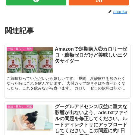
shariko
関連記事
Amazonで定期購入②カロリーゼ
生活・暮らし・家族
ロ・糖類ゼロだけど美味しい三ツ
矢サイダー
ご興味持っていただいたら嬉しいです。 昼間、炭酸飲料を飲みたく
なった時はこれを飲んでいます。 大盛カップ焼きそばを食べたくな
ったら、これを飲みながら食べます。 カロリーゼロの飲料は味が自
分に合わないものが多いのですが、 これはスッキリとさわ...
グーグルアドセンス収益に重大な
生活・暮らし・家族
影響が出ないよう、ads.txtファイ
ルの問題を修正してください。ル
ートディレクトリにアップロード
してください。この問題に約1日