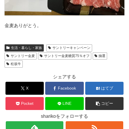
金麦ありがとう。
生活・暮らし・家族
サントリーキャンペーン
サントリー金麦
サントリー金麦糖質75％オフ
抽選
松坂牛
シェアする
X
Facebook
はてブ
Pocket
LINE
コピー
sharikoをフォローする